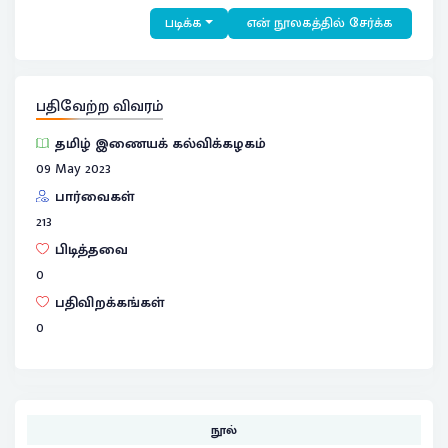
படிக்க
என் நூலகத்தில் சேர்க்க
பதிவேற்ற விவரம்
தமிழ் இணையக் கல்விக்கழகம்
09 May 2023
பார்வைகள்
213
பிடித்தவை
0
பதிவிறக்கங்கள்
0
நூல்