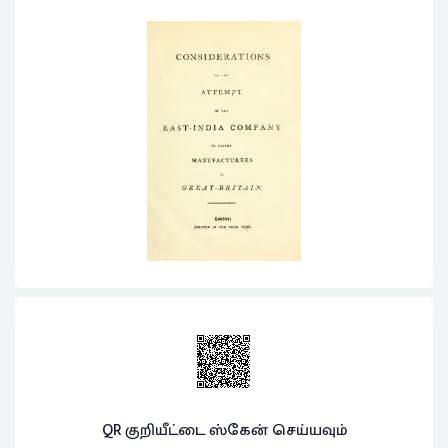
QR குறியீட்டை ஸ்கேன் செய்யவும்