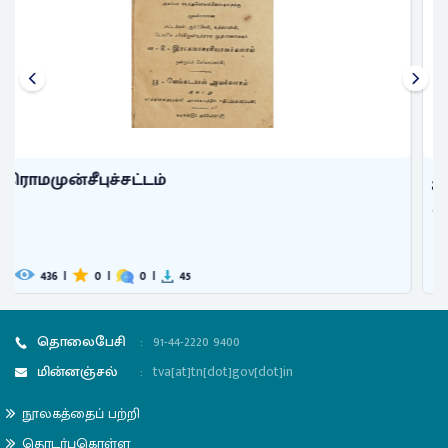
திருவருட் பிரகாசவள்ளலா ரென்னும ...
கதிரைவேற் பிள்ளை, நா.
300
|
0
|
0
|
26
தொலைபேசி
:
91-44-2220 9400
மின்னஞ்சல்
:
tva[at]tn[dot]gov[dot]in
நூலகத்தைப் பற்றி
தொடர்புகொள்ள