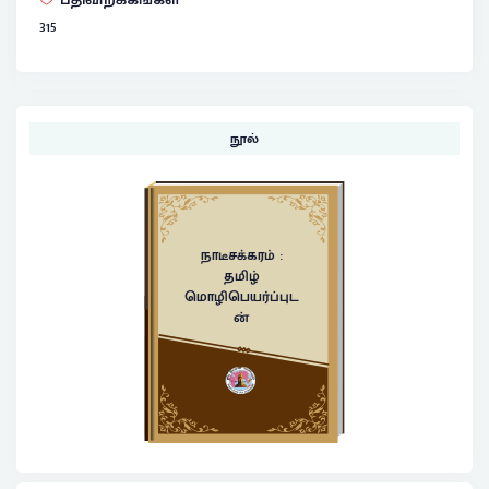
பதிவிறக்கங்கள்
315
நூல்
நாடீசக்கரம் :
தமிழ்
மொழிபெயர்ப்புட
ன்