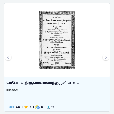
யாகோபு திருவாய்மலர்ந்தருளிய சு ...
யாகோபு
444
|
0
|
0
|
28