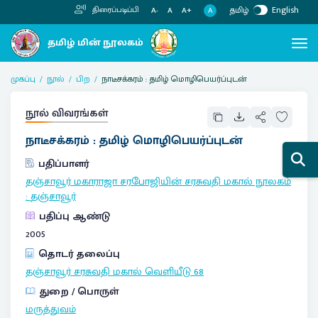
தமிழ்
English
திரைப்படிப்பி
A
A-
A
A+
முகப்பு
நூல்
பிற
நாடீசக்கரம் : தமிழ் மொழிபெயர்ப்புடன்
நூல் விவரங்கள்
நாடீசக்கரம் : தமிழ் மொழிபெயர்ப்புடன்
பதிப்பாளர்
தஞ்சாவூர் மகாராஜா சரபோஜியின் சரசுவதி மகால் நூலகம்
:
தஞ்சாவூர்
பதிப்பு ஆண்டு
2005
தொடர் தலைப்பு
தஞ்சாவூர் சரசுவதி மகால் வெளியீடு
68
துறை / பொருள்
மருத்துவம்