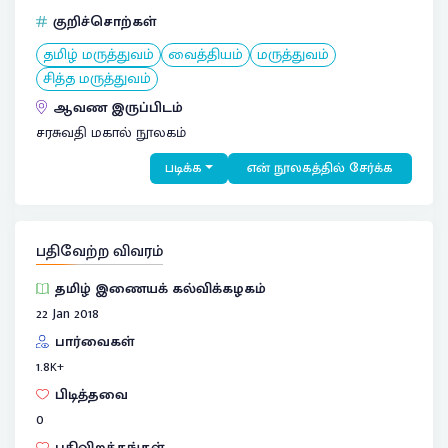
குறிச்சொற்கள்
தமிழ் மருத்துவம்
வைத்தியம்
மருத்துவம்
சித்த மருத்துவம்
ஆவண இருப்பிடம்
சரசுவதி மகால் நூலகம்
படிக்க
என் நூலகத்தில் சேர்க்க
பதிவேற்ற விவரம்
தமிழ் இணையக் கல்விக்கழகம்
22 Jan 2018
பார்வைகள்
1.8
K+
பிடித்தவை
0