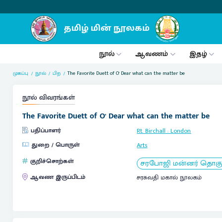
நூல்
ஆவணம்
இதழ்
முகப்பு
நூல்
பிற
The Favorite Duett of O' Dear what can the matter be
நூல் விவரங்கள்
The Favorite Duett of O' Dear what can the matter be
பதிப்பாளர்
Rt. Birchall
:
London
துறை / பொருள்
Arts
குறிச்சொற்கள்
சரபோஜி மன்னர் தொகுப்
ஆவண இருப்பிடம்
சரசுவதி மகால் நூலகம்