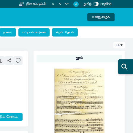
தமிழ்
English
திரைப்படிப்பி
A-
A
A+
A
உள்நுழைக
பட்டியல் பார்வை
முகப்பு
சிறப்பு தேடல்
Back
நூல்
ில் சேர்க்க