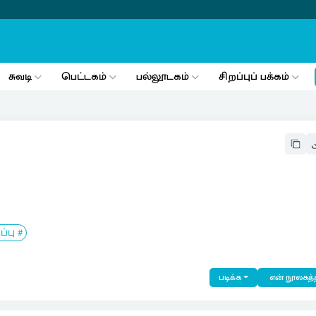
சுவடி
பெட்டகம்
பல்லூடகம்
சிறப்புப் பக்கம்
பு #
படிக்க
என் நூலகத்த