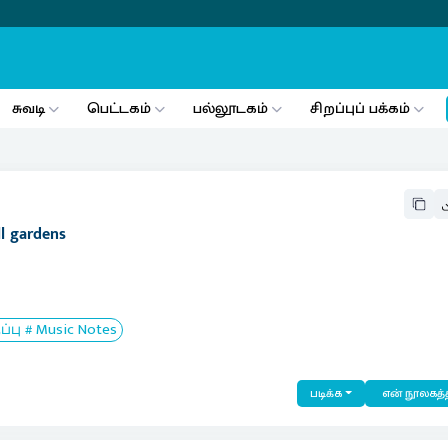
சுவடி
பெட்டகம்
பல்லூடகம்
சிறப்புப் பக்கம்
ll gardens
ு # Music Notes
படிக்க
என் நூலகத்த