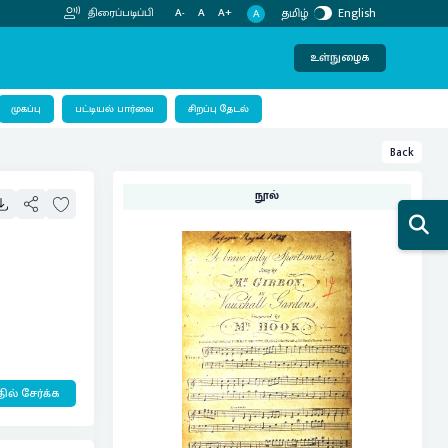
தமிழ்
English
திரைப்படிப்பி
A-
A
A+
A
உள்நுழைக
பட்டியல் பார்வை
முகப்பு
சிறப்பு தேடல்
Back
நூல்
ில் சேர்க்க