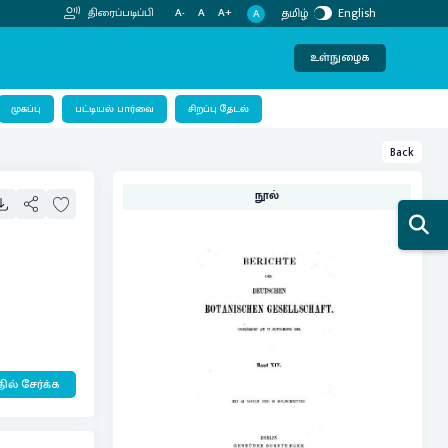
தமிழ்
English
திரைப்படிப்பி
A-
A
A+
A
உள்நுழைக
பட்டியல் பார்வை
முகப்பு
சிறப்பு தேடல்
Back
நூல்
ில் சேர்க்க