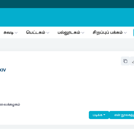
சுவடி
பெட்டகம்
பல்லூடகம்
சிறப்புப் பக்கம்
XIV
கலைக்கழகம்
படிக்க
என் நூலகத்த