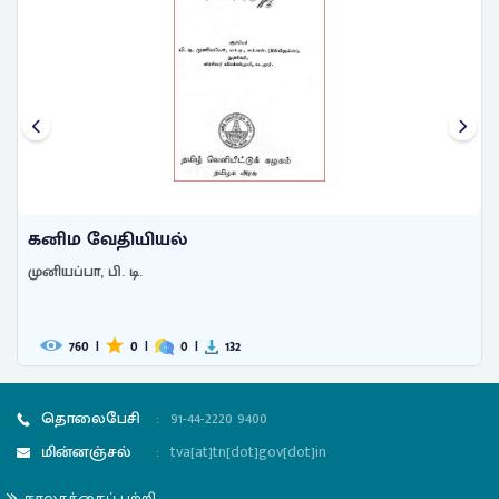
கனிம வேதியியல்
முனியப்பா, பி. டி.
760
|
0
|
0
|
132
தொலைபேசி
:
91-44-2220 9400
மின்னஞ்சல்
:
tva[at]tn[dot]gov[dot]in
நூலகத்தைப் பற்றி