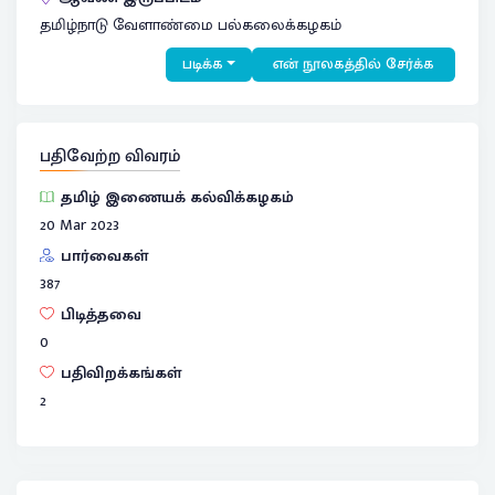
தமிழ்நாடு வேளாண்மை பல்கலைக்கழகம்
படிக்க
என் நூலகத்தில் சேர்க்க
பதிவேற்ற விவரம்
தமிழ் இணையக் கல்விக்கழகம்
20 Mar 2023
பார்வைகள்
387
பிடித்தவை
0
பதிவிறக்கங்கள்
2