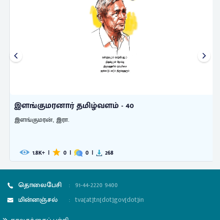
இளங்குமரனார் தமிழ்வளம் - 40
இளங்குமரன், இரா.
1.8
|
0
|
0
|
268
K+
தொலைபேசி
:
91-44-2220 9400
மின்னஞ்சல்
:
tva[at]tn[dot]gov[dot]in