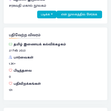
சரசுவதி மகால் நூலகம்
படிக்க
என் நூலகத்தில் சேர்க்க
பதிவேற்ற விவரம்
தமிழ் இணையக் கல்விக்கழகம்
27 Feb 2023
பார்வைகள்
1.3
K+
பிடித்தவை
0
பதிவிறக்கங்கள்
131