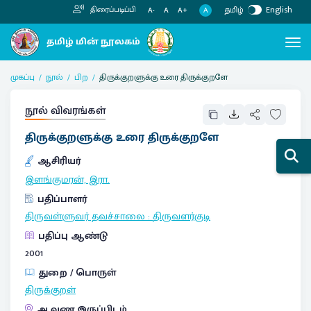
தமிழ்
English
திரைப்படிப்பி
A
A-
A
A+
முகப்பு
நூல்
பிற
திருக்குறளுக்கு உரை திருக்குறளே
நூல் விவரங்கள்
திருக்குறளுக்கு உரை திருக்குறளே
ஆசிரியர்
இளங்குமரன், இரா.
பதிப்பாளர்
திருவள்ளுவர் தவச்சாலை
:
திருவளர்குடி
பதிப்பு ஆண்டு
2001
துறை / பொருள்
திருக்குறள்
ஆவண இருப்பிடம்