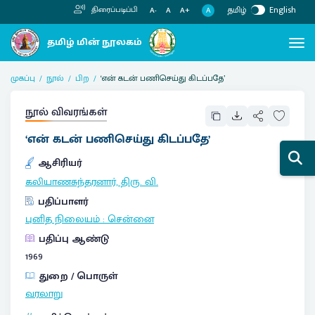
தமிழ்
English
திரைப்படிப்பி
A
A-
A
A+
முகப்பு
நூல்
பிற
‘என் கடன் பணிசெய்து கிடப்பதே’
நூல் விவரங்கள்
‘என் கடன் பணிசெய்து கிடப்பதே’
ஆசிரியர்
கலியாணசுந்தரனார், திரு. வி.
பதிப்பாளர்
புனித நிலையம்
:
சென்னை
பதிப்பு ஆண்டு
1969
துறை / பொருள்
வரலாறு