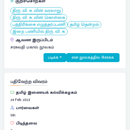
குறிச்சொற்கள்
திரு. வி. க. வின் வரலாறு
திரு. வி. க. வின் கொள்கை
பத்திரிக்கை எழுத்தர்ப்பணி
தமிழ் தென்றல்
இறை பணியில் திரு. வி. க.
ஆவண இருப்பிடம்
சரசுவதி மகால் நூலகம்
படிக்க
என் நூலகத்தில் சேர்க்க
பதிவேற்ற விவரம்
தமிழ் இணையக் கல்விக்கழகம்
24 Feb 2023
பார்வைகள்
581
பிடித்தவை