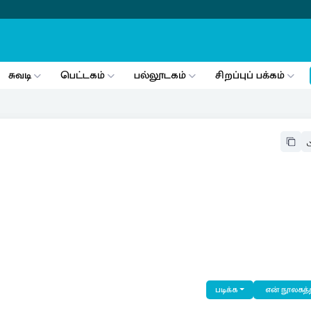
சுவடி
பெட்டகம்
பல்லூடகம்
சிறப்புப் பக்கம்
படிக்க
என் நூலகத்த