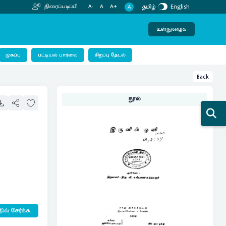
தமிழ்
English
திரைப்படிப்பி
A-
A
A+
A
உள்நுழைக
பட்டியல் பார்வை
முகப்பு
சிறப்பு தேடல்
Back
நூல்
ில் சேர்க்க