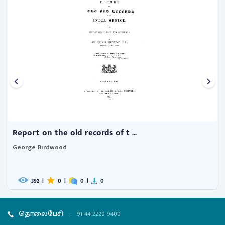
Report on the old records of t ...
George Birdwood
392
|
0
|
0
|
0
தொலைபேசி
:
91-44-2220 9400