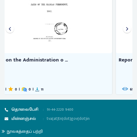
Report on the Administration o ...
695
|
0
|
0
|
46
தொலைபேசி
:
91-44-2220 9400
மின்னஞ்சல்
:
tva[at]tn[dot]gov[dot]in
நூலகத்தைப் பற்றி