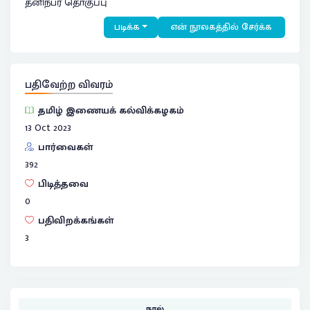
தனிநபர் தொகுப்பு
படிக்க
என் நூலகத்தில் சேர்க்க
பதிவேற்ற விவரம்
தமிழ் இணையக் கல்விக்கழகம்
13 Oct 2023
பார்வைகள்
392
பிடித்தவை
0
பதிவிறக்கங்கள்
3
நூல்