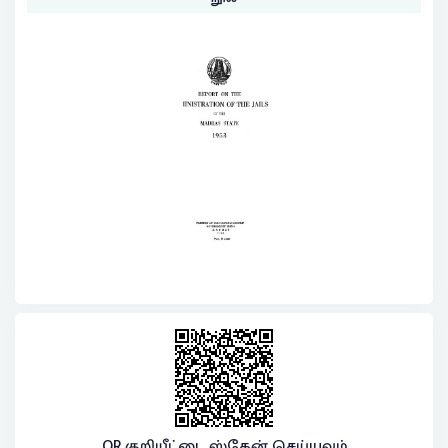
QR குறியீட்டை ஸ்கேன் செய்யவும்