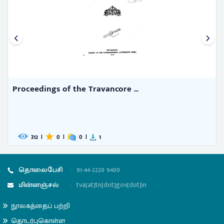
Proceedings of the Travancore ...
312
|
0
|
0
|
1
தொலைபேசி
:
91-44-2220 9400
மின்னஞ்சல்
:
tva[at]tn[dot]gov[dot]in
நூலகத்தைப் பற்றி
தொடர்புகொள்ள