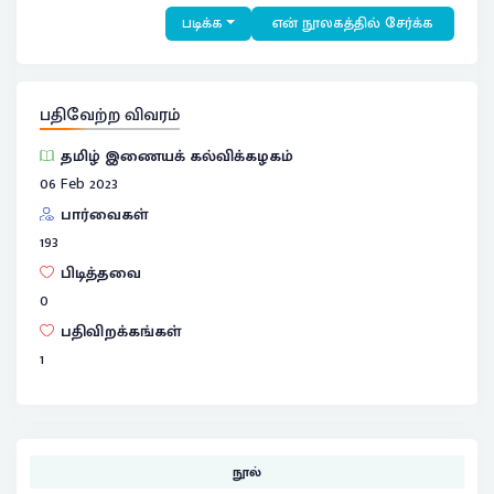
படிக்க
என் நூலகத்தில் சேர்க்க
பதிவேற்ற விவரம்
தமிழ் இணையக் கல்விக்கழகம்
06 Feb 2023
பார்வைகள்
193
பிடித்தவை
0
பதிவிறக்கங்கள்
1
நூல்