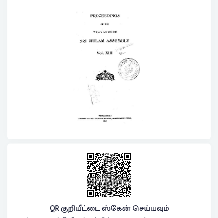
QR குறியீட்டை ஸ்கேன் செய்யவும்