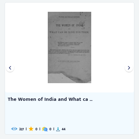
The Women of India and What ca ...
327
|
0
|
0
|
44