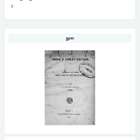
5
நூல்