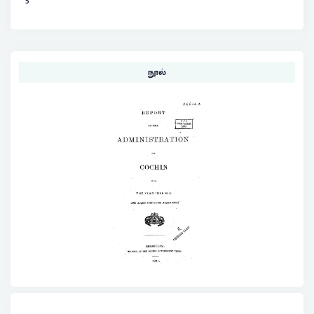
5
நூல்