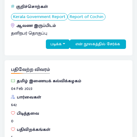
குறிச்சொற்கள்
Kerala Government Report
Report of Cochin
ஆவண இருப்பிடம்
தனிநபர் தொகுப்பு
படிக்க
என் நூலகத்தில் சேர்க்க
பதிவேற்ற விவரம்
தமிழ் இணையக் கல்விக்கழகம்
04 Feb 2023
பார்வைகள்
642
பிடித்தவை
0
பதிவிறக்கங்கள்