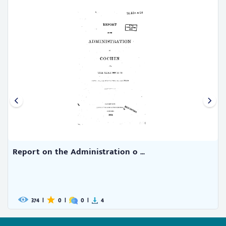
Report on the Administration o ...
374
|
0
|
0
|
4