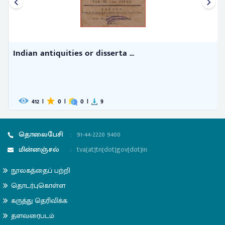
Indian antiquities or disserta ...
412
|
0
|
0
|
9
தொலைபேசி
:
91-44-2220 9400
மின்னஞ்சல்
:
tva[at]tn[dot]gov[dot]in
நூலகத்தைப் பற்றி
தொடர்புகொள்ள
கருத்து தெரிவிக்க
தளவரைபடம்