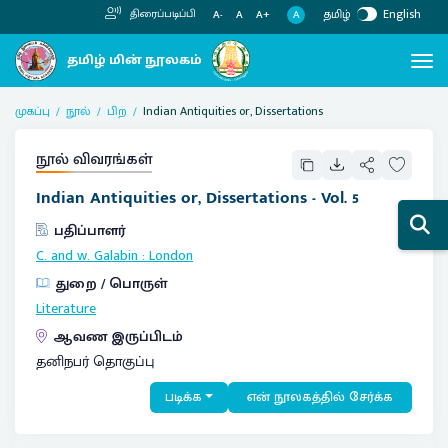
தமிழ்
English
திரைப்படிப்பி
A
A-
A
A+
முகப்பு
நூல்
பிற
Indian Antiquities or, Dissertations
நூல் விவரங்கள்
Indian Antiquities or, Dissertations - Vol. 5
பதிப்பாளர்
C. and w. Galabin
:
London
துறை / பொருள்
Literature
ஆவண இருப்பிடம்
தனிநபர் தொகுப்பு
படிக்க
என் நூலகத்தில் சேர்க்க