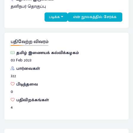
தனிநபர் தொகுப்பு
படிக்க
என் நூலகத்தில் சேர்க்க
பதிவேற்ற விவரம்
தமிழ் இணையக் கல்விக்கழகம்
03 Feb 2023
பார்வைகள்
322
பிடித்தவை
0
பதிவிறக்கங்கள்
4