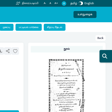
தமிழ்
English
திரைப்படிப்பி
A-
A
A+
A
உள்நுழைக
பட்டியல் பார்வை
முகப்பு
சிறப்பு தேடல்
Back
நூல்