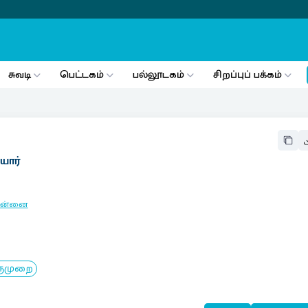
சுவடி
பெட்டகம்
பல்லூடகம்
சிறப்புப் பக்கம்
யார்
ென்னை
ருமுறை