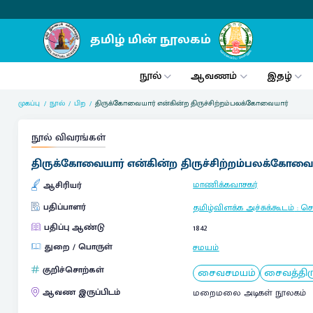
நூல்
ஆவணம்
இதழ்
முகப்பு
நூல்
பிற
திருக்கோவையார் என்கின்ற திருச்சிற்றம்பலக்கோவையார்
நூல் விவரங்கள்
திருக்கோவையார் என்கின்ற திருச்சிற்றம்பலக்கோவை
மாணிக்கவாசகர்
ஆசிரியர்
பதிப்பாளர்
தமிழ்விளக்க அச்சுக்கூடம்
:
ச
பதிப்பு ஆண்டு
1842
துறை / பொருள்
சமயம்
குறிச்சொற்கள்
சைவசமயம்
சைவத்தி
ஆவண இருப்பிடம்
மறைமலை அடிகள் நூலகம்