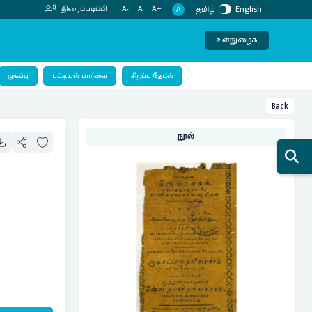
தமிழ்
English
திரைப்படிப்பி
A-
A
A+
A
உள்நுழைக
பட்டியல் பார்வை
முகப்பு
சிறப்பு தேடல்
Back
நூல்