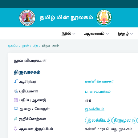
நூல்
ஆவணம்
இதழ்
முகப்பு
நூல்
பிற
திருவாசகம்
நூல் விவரங்கள்
திருவாசகம்
மாணிக்கவாசகர்
ஆசிரியர்
பதிப்பாளர்
புரசைப்பாக்கம்
பதிப்பு ஆண்டு
1845
துறை / பொருள்
இலக்கியம்
குறிச்சொற்கள்
இலக்கியம்
திருமுறை
ஆவண இருப்பிடம்
கன்னிமாரா பொது நூலகம்