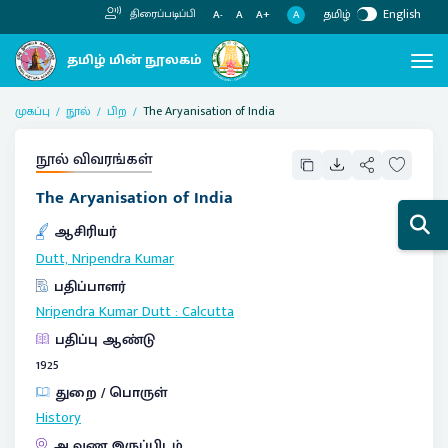
தமிழ்
English
திரைப்படிப்பி
A
A-
A
A+
முகப்பு
நூல்
பிற
The Aryanisation of India
நூல் விவரங்கள்
The Aryanisation of India
ஆசிரியர்
Dutt, Nripendra Kumar
பதிப்பாளர்
Nripendra Kumar Dutt
:
Calcutta
பதிப்பு ஆண்டு
1925
துறை / பொருள்
History
ஆவண இருப்பிடம்