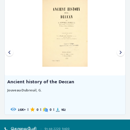
Ancient history of the Deccan
Jouveau-Dubreuil, G.
2.6
|
0
|
0
|
162
K+
தொலைபேசி
:
91-44-2220 9400