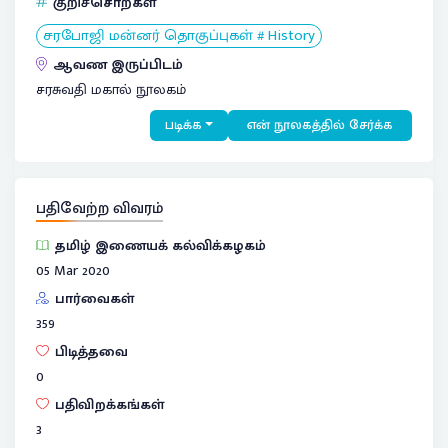
குறிச்சொற்கள்
சரபோஜி மன்னர் தொகுப்புகள் # History
ஆவண இருப்பிடம்
சரசுவதி மகால் நூலகம்
படிக்க
என் நூலகத்தில் சேர்க்க
பதிவேற்ற விவரம்
தமிழ் இணையக் கல்விக்கழகம்
05 Mar 2020
பார்வைகள்
359
பிடித்தவை
0
பதிவிறக்கங்கள்
3