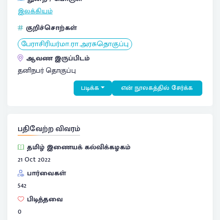
இலக்கியம்
குறிச்சொற்கள்
பேராசிரியர்மா.ரா.அரசுதொகுப்பு
ஆவண இருப்பிடம்
தனிநபர் தொகுப்பு
படிக்க
என் நூலகத்தில் சேர்க்க
பதிவேற்ற விவரம்
தமிழ் இணையக் கல்விக்கழகம்
21 Oct 2022
பார்வைகள்
542
பிடித்தவை
0