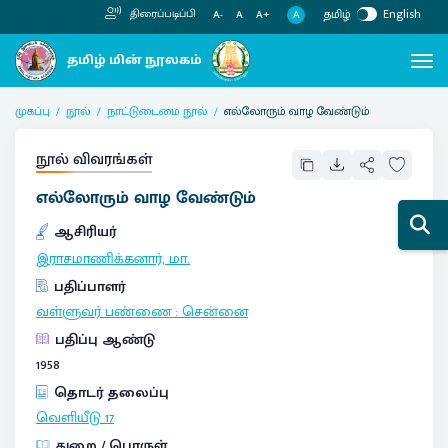
தமிழ்
English
திரைப்படிப்பி
A
A-
A
A+
முகப்பு
நூல்
நாட்டுடைமை நூல்
எல்லோரும் வாழ வேண்டும்
நூல் விவரங்கள்
எல்லோரும் வாழ வேண்டும்
ஆசிரியர்
இராசமாணிக்கனார், மா.
பதிப்பாளர்
வள்ளுவர் பண்ணை
:
சென்னை
பதிப்பு ஆண்டு
1958
தொடர் தலைப்பு
வெளியீடு
17
துறை / பொருள்