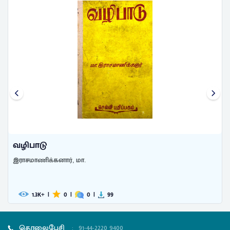
வழிபாடு
இராசமாணிக்கனார், மா.
1.3
|
0
|
0
|
99
K+
தொலைபேசி
:
91-44-2220 9400