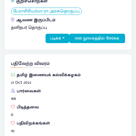
குறிச்சொற்கள்
பேராசிரியர்மா.ரா.அரசுதொகுப்பு
ஆவண இருப்பிடம்
தனிநபர் தொகுப்பு
படிக்க
என் நூலகத்தில் சேர்க்க
பதிவேற்ற விவரம்
தமிழ் இணையக் கல்விக்கழகம்
21 Oct 2022
பார்வைகள்
416
பிடித்தவை
0
பதிவிறக்கங்கள்
42