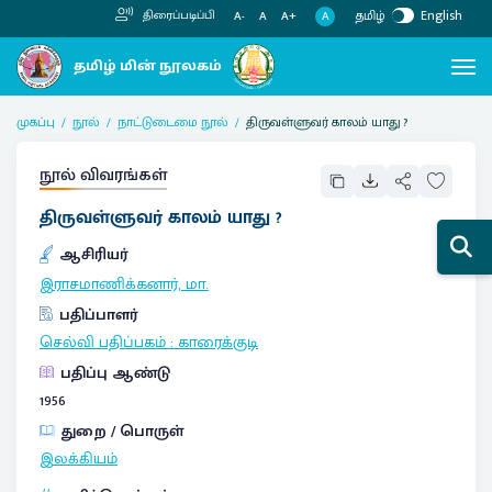
தமிழ்
English
திரைப்படிப்பி
A
A-
A
A+
முகப்பு
நூல்
நாட்டுடைமை நூல்
திருவள்ளுவர் காலம் யாது ?
நூல் விவரங்கள்
திருவள்ளுவர் காலம் யாது ?
ஆசிரியர்
இராசமாணிக்கனார், மா.
பதிப்பாளர்
செல்வி பதிப்பகம்
:
காரைக்குடி
பதிப்பு ஆண்டு
1956
துறை / பொருள்
இலக்கியம்