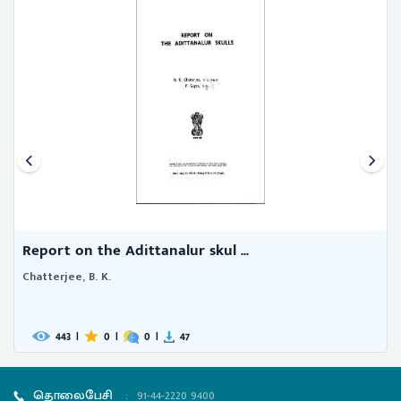
Report on the Adittanalur skul ...
Chatterjee, B. K.
443
|
0
|
0
|
47
தொலைபேசி
:
91-44-2220 9400