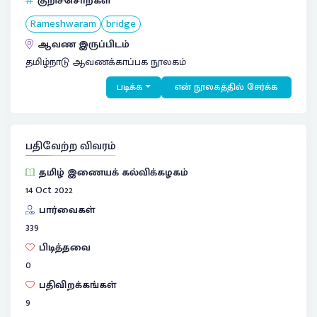
குறிச்சொற்கள்
Rameshwaram
bridge
ஆவண இருப்பிடம்
தமிழ்நாடு ஆவணக்காப்பக நூலகம்
படிக்க
என் நூலகத்தில் சேர்க்க
பதிவேற்ற விவரம்
தமிழ் இணையக் கல்விக்கழகம்
14 Oct 2022
பார்வைகள்
339
பிடித்தவை
0
பதிவிறக்கங்கள்
9