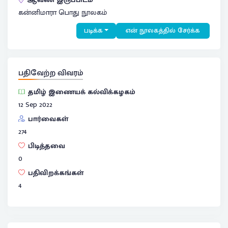
கன்னிமாரா பொது நூலகம்
படிக்க
என் நூலகத்தில் சேர்க்க
பதிவேற்ற விவரம்
தமிழ் இணையக் கல்விக்கழகம்
12 Sep 2022
பார்வைகள்
274
பிடித்தவை
0
பதிவிறக்கங்கள்
4