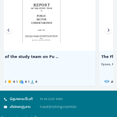
The Flora of the South Indian ...
Fyson, P. F.
293
|
0
|
0
|
21
தொலைபேசி
:
91-44-2220 9400
மின்னஞ்சல்
:
tva[at]tn[dot]gov[dot]in