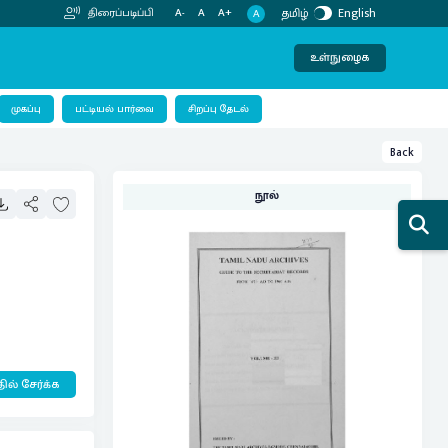
தமிழ்
English
திரைப்படிப்பி
A-
A
A+
A
உள்நுழைக
பட்டியல் பார்வை
முகப்பு
சிறப்பு தேடல்
Back
நூல்
ில் சேர்க்க