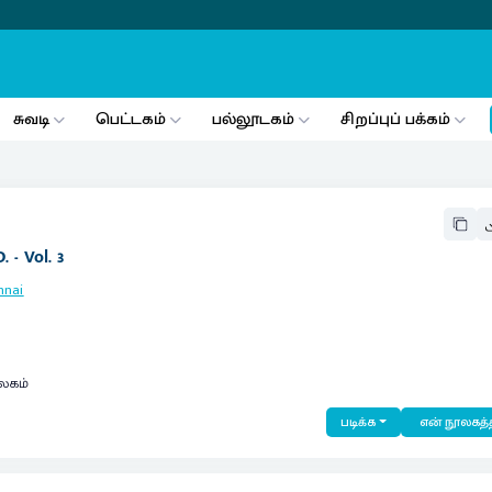
சுவடி
பெட்டகம்
பல்லூடகம்
சிறப்புப் பக்கம்
 - Vol. 3
nnai
லகம்
படிக்க
என் நூலகத்த