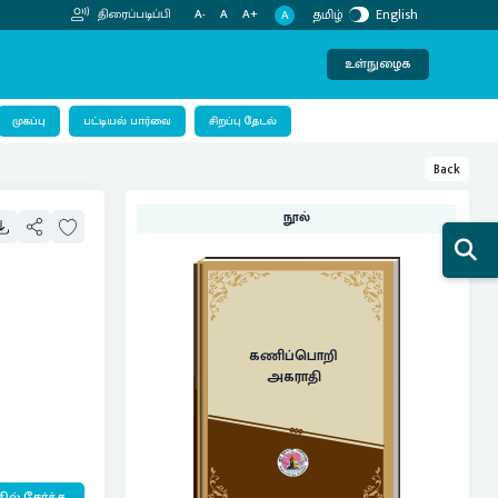
தமிழ்
English
திரைப்படிப்பி
A-
A
A+
A
உள்நுழைக
பட்டியல் பார்வை
முகப்பு
சிறப்பு தேடல்
Back
நூல்
கணிப்பொறி
அகராதி
ில் சேர்க்க