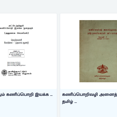
கணிப்பொறிவழி அனைத்துலகத்
கணிப்பொறி ஒ
தமிழ் ...
மொழ ...
செல்லமுத்து, கா.