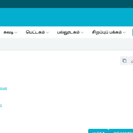
சுவடி
பெட்டகம்
பல்லூடகம்
சிறப்புப் பக்கம்
்னை
17
படிக்க
என் நூலகத்த