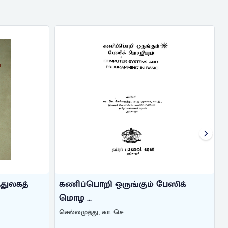
கணிப்பொறிக்
கலைச்சொல்
அகராதி
ருங்கும் பேஸிக்
கணிப்பொறிக் கலைச்சொல
அகராதி
 செ.