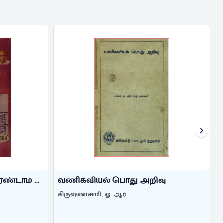
அறிவியல் வினா
விடை
ிவு
அறிவியல் வினா விடை
மூர்த்தி, அ. கி.