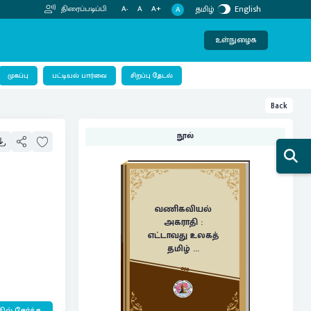
தமிழ்
English
திரைப்படிப்பி
A-
A
A+
A
உள்நுழைக
பட்டியல் பார்வை
முகப்பு
சிறப்பு தேடல்
Back
நூல்
வணிகவியல்
அகராதி :
எட்டாவது உலகத்
தமிழ் ...
ில் சேர்க்க