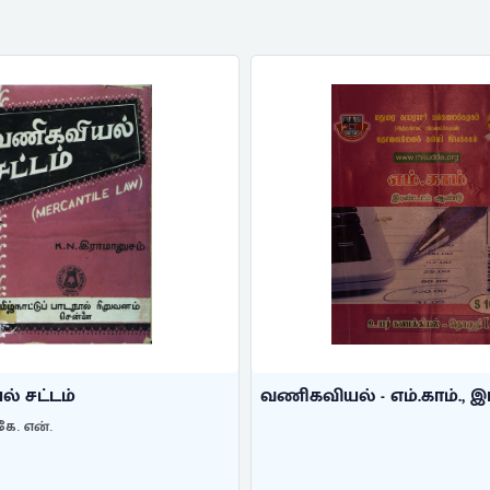
ல் - எம்.காம்., இரண்டாம ...
வணிகவியல் பொது அற
கிருஷ்ணசாமி, ஓ. ஆர்.