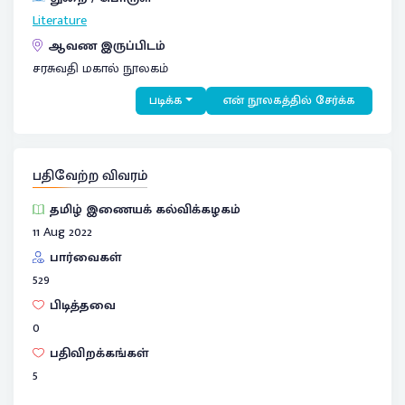
Literature
ஆவண இருப்பிடம்
சரசுவதி மகால் நூலகம்
படிக்க
என் நூலகத்தில் சேர்க்க
பதிவேற்ற விவரம்
தமிழ் இணையக் கல்விக்கழகம்
11 Aug 2022
பார்வைகள்
529
பிடித்தவை
0
பதிவிறக்கங்கள்
5