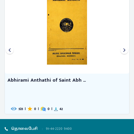
The Sivadvaita- nirnaya of App ...
791
|
0
|
0
|
49
தொலைபேசி
:
91-44-2220 9400