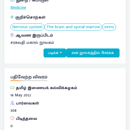
துறை / பொருள்
Medicine
குறிச்சொற்கள்
Nervous system
The brain and spinal marrow
veins
ஆவண இருப்பிடம்
சரசுவதி மகால் நூலகம்
படிக்க
என் நூலகத்தில் சேர்க்க
பதிவேற்ற விவரம்
தமிழ் இணையக் கல்விக்கழகம்
16 May 2022
பார்வைகள்
308
பிடித்தவை
0