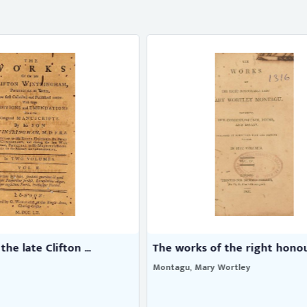
f the right honoura ...
The works of the Right Hono
y Wortley
Montagu, Mary Wortley