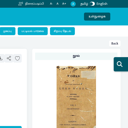
தமிழ்
English
திரைப்படிப்பி
A-
A
A+
A
உள்நுழைக
பட்டியல் பார்வை
முகப்பு
சிறப்பு தேடல்
Back
நூல்