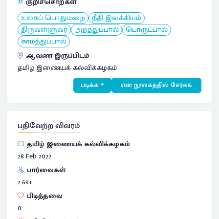
குறிச்சொற்கள்
உலகப் பொதுமறை
நீதி இலக்கியம்
திருவள்ளுவர்
அறத்துப்பால்
பொருட்பால்
காமத்துப்பால்
ஆவண இருப்பிடம்
தமிழ் இணையக் கல்விக்கழகம்
படிக்க
என் நூலகத்தில் சேர்க்க
பதிவேற்ற விவரம்
தமிழ் இணையக் கல்விக்கழகம்
28 Feb 2022
பார்வைகள்
2.6
K+
பிடித்தவை
0