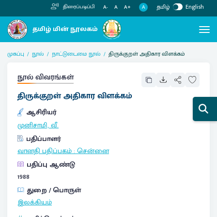
தமிழ்
English
திரைப்படிப்பி
A
A-
A
A+
முகப்பு
நூல்
நாட்டுடைமை நூல்
திருக்குறள் அதிகார விளக்கம்
நூல் விவரங்கள்
திருக்குறள் அதிகார விளக்கம்
ஆசிரியர்
முனிசாமி, வீ.
பதிப்பாளர்
வானதி பதிப்பகம்
:
சென்னை
பதிப்பு ஆண்டு
1988
துறை / பொருள்
இலக்கியம்