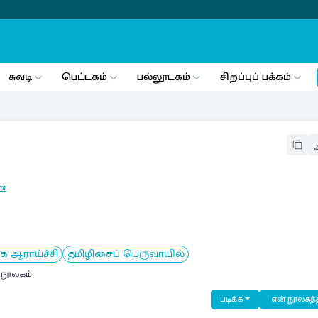
சுவடி
பெட்டகம்
பல்லூடகம்
சிறப்புப் பக்கம்
ை
க ஆராய்ச்சி
தமிழிசைப் பெருவாயில்
் நூலகம்
படிக்க
என் நூலகத்த