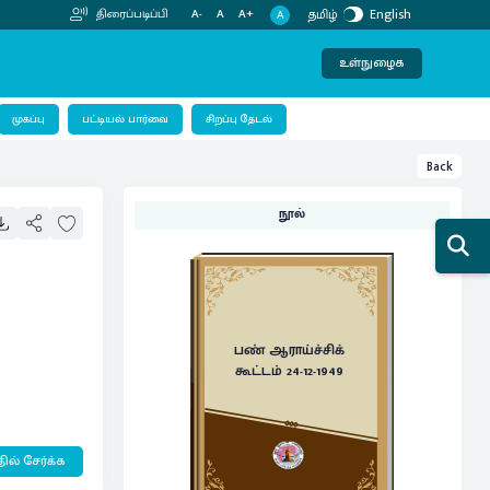
தமிழ்
English
திரைப்படிப்பி
A-
A
A+
A
உள்நுழைக
பட்டியல் பார்வை
முகப்பு
சிறப்பு தேடல்
Back
நூல்
பண் ஆராய்ச்சிக்
கூட்டம் 24-12-1949
ில் சேர்க்க