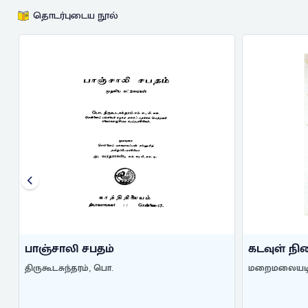
தொடர்புடைய நூல்
பாஞ்சாலி சபதம்
கடவுள் ந
திருகூடசுந்தரம், பொ.
மறைமலையடி