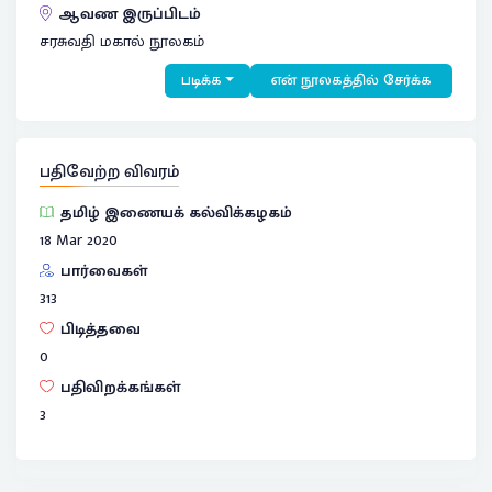
ஆவண இருப்பிடம்
சரசுவதி மகால் நூலகம்
படிக்க
என் நூலகத்தில் சேர்க்க
பதிவேற்ற விவரம்
தமிழ் இணையக் கல்விக்கழகம்
18 Mar 2020
பார்வைகள்
313
பிடித்தவை
0
பதிவிறக்கங்கள்
3