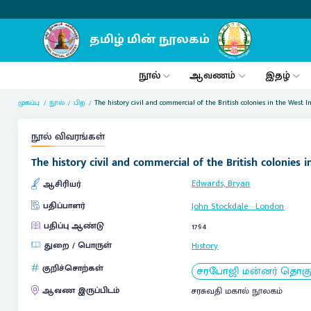
நூல்
ஆவணம்
இதழ்
முகப்பு
நூல்
பிற
The history civil and commercial of the British colonies in the West In
நூல் விவரங்கள்
The history civil and commercial of the British colonies in
Edwards, Bryan
ஆசிரியர்
பதிப்பாளர்
John Stockdale
:
London
பதிப்பு ஆண்டு
1794
துறை / பொருள்
History
குறிச்சொற்கள்
சரபோஜி மன்னர் தொகுப்ப
ஆவண இருப்பிடம்
சரசுவதி மகால் நூலகம்