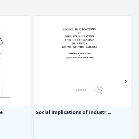
re
Social implications of industr ...
S