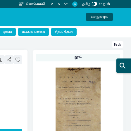
தமிழ்
English
திரைப்படிப்பி
A-
A
A+
A
உள்நுழைக
பட்டியல் பார்வை
முகப்பு
சிறப்பு தேடல்
Back
நூல்