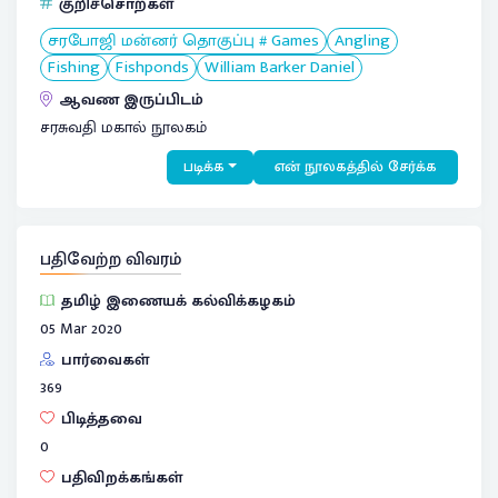
குறிச்சொற்கள்
சரபோஜி மன்னர் தொகுப்பு # Games
Angling
Fishing
Fishponds
William Barker Daniel
ஆவண இருப்பிடம்
சரசுவதி மகால் நூலகம்
படிக்க
என் நூலகத்தில் சேர்க்க
பதிவேற்ற விவரம்
தமிழ் இணையக் கல்விக்கழகம்
05 Mar 2020
பார்வைகள்
369
பிடித்தவை
0
பதிவிறக்கங்கள்