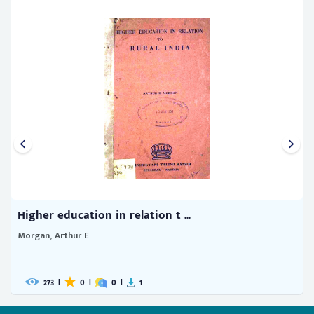
Report of the study team on ru ...
221
|
0
|
0
|
1