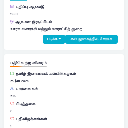
பதிப்பு ஆண்டு
1960
ஆவண இருப்பிடம்
ஊரக வளர்ச்சி மற்றும் ஊராட்சித் துறை
படிக்க
என் நூலகத்தில் சேர்க்க
பதிவேற்ற விவரம்
தமிழ் இணையக் கல்விக்கழகம்
25 Jan 2024
பார்வைகள்
236
பிடித்தவை
0
பதிவிறக்கங்கள்
1