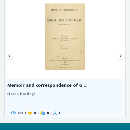
Memoir and correspondence of G ...
Fraser, Hastings
309
|
0
|
0
|
4