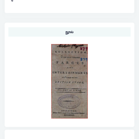
6
நூல்