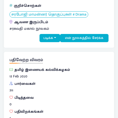
குறிச்சொற்கள்
சரபோஜி மாமன்னர் தொகுப்புகள் # Drama
ஆவண இருப்பிடம்
சரசுவதி மகால் நூலகம்
படிக்க
என் நூலகத்தில் சேர்க்க
பதிவேற்ற விவரம்
தமிழ் இணையக் கல்விக்கழகம்
13 Feb 2020
பார்வைகள்
311
பிடித்தவை
0
பதிவிறக்கங்கள்