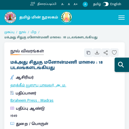
தமிழ்
English
திரைப்படிப்பி
A
A-
A
A+
முகப்பு
நூல்
பிற
மக்அது சிதுகு மனோன்மணி மாலை : 18 படலங்களடங்கியது
நூல் விவரங்கள்
மக்அது சிதுகு மனோன்மணி மாலை : 18
படலங்களடங்கியது
ஆசிரியர்
ஹக்கீம் யூஸுபு பாவலர், அ. ம.
பதிப்பாளர்
Ibraheem Press
:
Madras
பதிப்பு ஆண்டு
1949
துறை / பொருள்