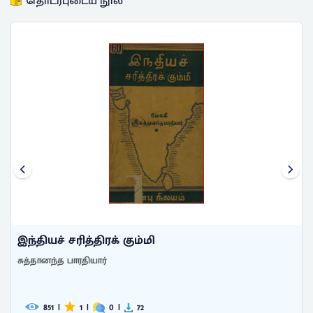
தொடர்புடைய நூல்
தென்னகப் பண்பு
அப்பாத்துரை, கா.
487
|
0
|
0
|
33