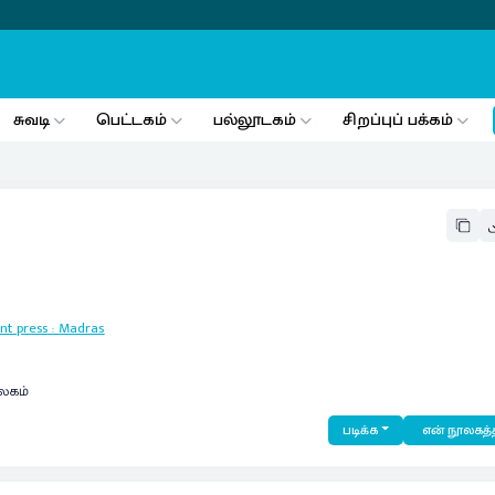
சுவடி
பெட்டகம்
பல்லூடகம்
சிறப்புப் பக்கம்
nt press
:
Madras
லகம்
படிக்க
என் நூலகத்த