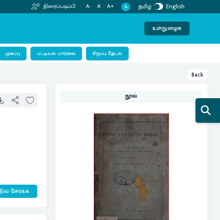
தமிழ்
English
திரைப்படிப்பி
A-
A
A+
A
உள்நுழைக
பட்டியல் பார்வை
முகப்பு
சிறப்பு தேடல்
Back
நூல்
ில் சேர்க்க