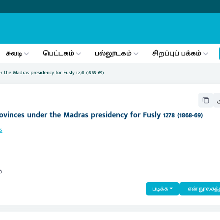
சுவடி
பெட்டகம்
பல்லூடகம்
சிறப்புப் பக்கம்
 the Madras presidency for Fusly 1278 (1868-69)
vinces under the Madras presidency for Fusly 1278 (1868-69)
s
்
படிக்க
என் நூலகத்த