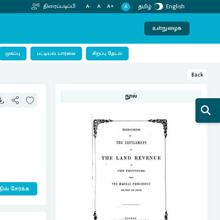
தமிழ்
English
திரைப்படிப்பி
A-
A
A+
A
உள்நுழைக
பட்டியல் பார்வை
முகப்பு
சிறப்பு தேடல்
Back
நூல்
ில் சேர்க்க