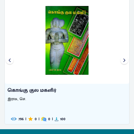
கு குல மகளிர்
கொங்கு
 செ.
வேங்கடசா
796
|
0
|
0
|
100
520