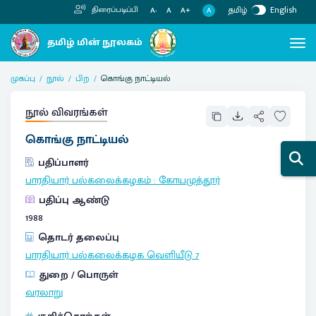
தமிழ்
English
திரைப்படிப்பி
A
A-
A
A+
முகப்பு
நூல்
பிற
கொங்கு நாட்டியல்
நூல் விவரங்கள்
கொங்கு நாட்டியல்
பதிப்பாளர்
பாரதியார் பல்கலைக்கழகம்
:
கோயமுத்தூர்
பதிப்பு ஆண்டு
1988
தொடர் தலைப்பு
பாரதியார் பல்கலைக்கழக வெளியீடு
7
துறை / பொருள்
வரலாறு