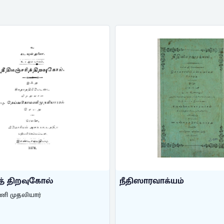
ித் திறவுகோல்
நீதிஸாரவாக்யம்
ி முதலியார்