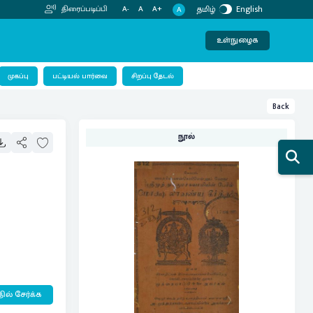
தமிழ்
English
திரைப்படிப்பி
A-
A
A+
A
உள்நுழைக
பட்டியல் பார்வை
முகப்பு
சிறப்பு தேடல்
Back
நூல்
ில் சேர்க்க