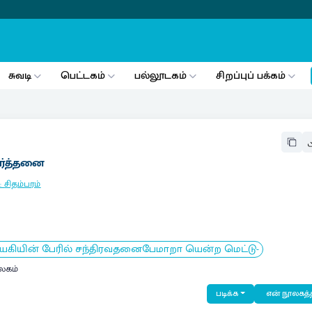
சுவடி
பெட்டகம்
பல்லூடகம்
சிறப்புப் பக்கம்
ீர்த்தனை
:
சிதம்பரம்
ாயகியின் பேரில் சந்திரவதனைபேமாறா யென்ற மெட்டு-
லகம்
படிக்க
என் நூலகத்த