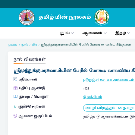
நூல்
ஆவணம்
இதழ்
முகப்பு
நூல்
பிற
ஸ்ரீமுத்துக்குமரசுவாமியின் பேரில் மோக்ஷ லாவண்ய கீர்த்தனை
நூல் விவரங்கள்
ஸ்ரீமுத்துக்குமரசுவாமியின் பேரில் மோக்ஷ லாவண்ய க
பதிப்பாளர்
ஸ்ரீகுஞ்சி தசரண அச்சுக்கூடம்
பதிப்பு ஆண்டு
1923
துறை / பொருள்
இலக்கியம்
குறிச்சொற்கள்
வாழி விருத்தம்- தையந
ஆவண இருப்பிடம்
தமிழ்நாடு ஆவணக்காப்பக நூ