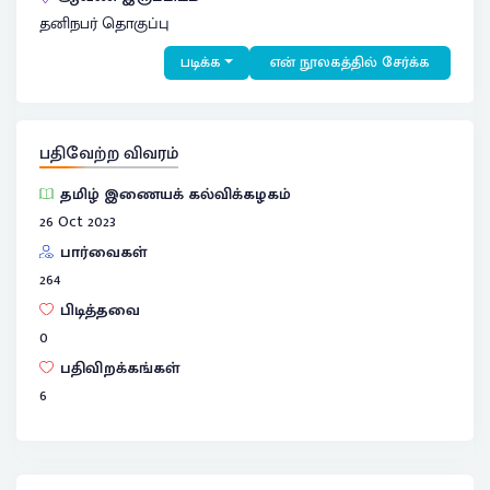
தனிநபர் தொகுப்பு
படிக்க
என் நூலகத்தில் சேர்க்க
பதிவேற்ற விவரம்
தமிழ் இணையக் கல்விக்கழகம்
26 Oct 2023
பார்வைகள்
264
பிடித்தவை
0
பதிவிறக்கங்கள்
6