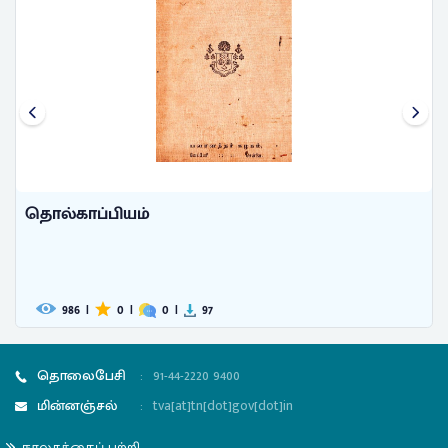
தொல்காப்பியம்
986
|
0
|
0
|
97
தொலைபேசி
:
91-44-2220 9400
மின்னஞ்சல்
:
tva[at]tn[dot]gov[dot]in
நூலகத்தைப் பற்றி