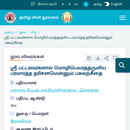
தமிழ்
English
திரைப்படிப்பி
A
A-
A
A+
முகப்பு
நூல்
பிற
ஸ்ரீ பட்டரவர்களால் மொழிபெயர்த்தருளிய பரமார்த்த தரிசனமென்னும்
பகவற்கீதை
நூல் விவரங்கள்
ஸ்ரீ பட்டரவர்களால் மொழிபெயர்த்தருளிய
பரமார்த்த தரிசனமென்னும் பகவற்கீதை
பதிப்பாளர்
மதராஸ் ரிப்பன் அச்சியந்திரசாலை
:
சென்னை
பதிப்பு ஆண்டு
1912
துறை / பொருள்
இலக்கியம்
ஆவண இருப்பிடம்