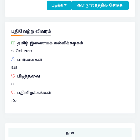
படிக்க
என் நூலகத்தில் சேர்க்க
பதிவேற்ற விவரம்
தமிழ் இணையக் கல்விக்கழகம்
15 Oct 2019
பார்வைகள்
925
பிடித்தவை
0
பதிவிறக்கங்கள்
107
நூல்