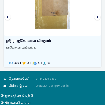
ஸ்ரீ ராஜகோபால விஜயம்
காமேசுவர அய்யர், S.
449
|
0
|
0
|
18
தொலைபேசி
:
91-44-2220 9400
மின்னஞ்சல்
:
tva[at]tn[dot]gov[dot]in
நூலகத்தைப் பற்றி
தொடர்புகொள்ள