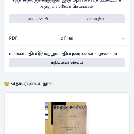
எந்த சாதனத்திலிருந்தும் இந்த ஆவணத்தை உடனடியாக
அணுக ஸ்கேன் செய்யவும்..
MARC காட்சி
CITE குறிப்பு
PDF
2 Files
உங்கள் மதிப்பீடு மற்றும் மதிப்புரைகளை வழங்கவும்
மதிப்புரை செய்ய
தொடர்புடைய நூல்