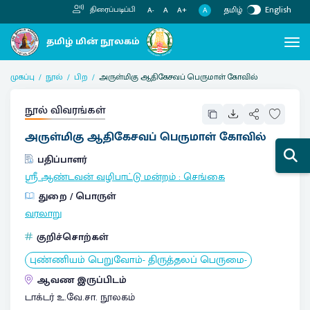
தமிழ்
English
திரைப்படிப்பி
A
A-
A
A+
முகப்பு
நூல்
பிற
அருள்மிகு ஆதிகேசவப் பெருமாள் கோவில்
நூல் விவரங்கள்
அருள்மிகு ஆதிகேசவப் பெருமாள் கோவில்
பதிப்பாளர்
ஸ்ரீ ஆண்டவன் வழிபாட்டு மன்றம்
:
செங்கை
துறை / பொருள்
வரலாறு
குறிச்சொற்கள்
புண்ணியம் பெறுவோம்- திருத்தலப் பெருமை-
ஆவண இருப்பிடம்
டாக்டர் உ.வே.சா. நூலகம்