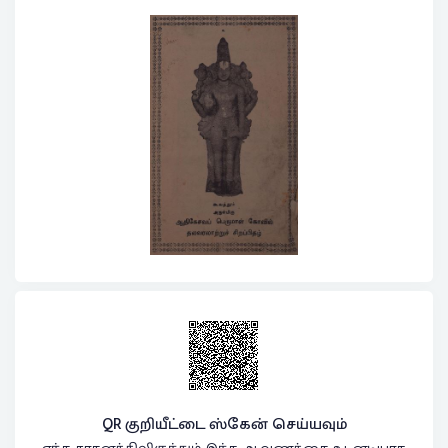
QR குறியீட்டை ஸ்கேன் செய்யவும்