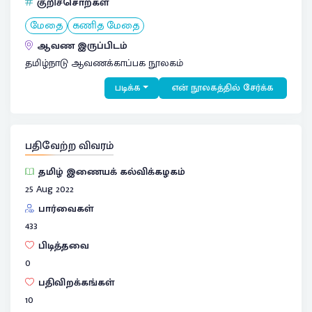
குறிச்சொற்கள்
மேதை
கணித மேதை
ஆவண இருப்பிடம்
தமிழ்நாடு ஆவணக்காப்பக நூலகம்
படிக்க
என் நூலகத்தில் சேர்க்க
பதிவேற்ற விவரம்
தமிழ் இணையக் கல்விக்கழகம்
25 Aug 2022
பார்வைகள்
433
பிடித்தவை
0
பதிவிறக்கங்கள்
10