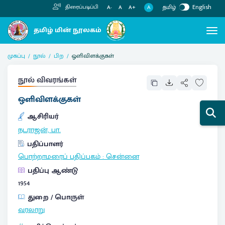
தமிழ்
English
திரைப்படிப்பி
A
A-
A
A+
முகப்பு
நூல்
பிற
ஒளிவிளக்குகள்
நூல் விவரங்கள்
ஒளிவிளக்குகள்
ஆசிரியர்
நடராஜன், பா.
பதிப்பாளர்
பொற்றாமரைப் பதிப்பகம்
:
சென்னை
பதிப்பு ஆண்டு
1954
துறை / பொருள்
வரலாறு