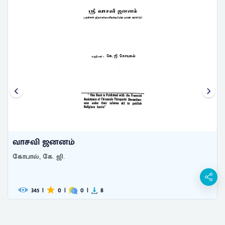
வாசவி ஜனனம்
கோபால், கே. ஜி.
345
|
0
|
0
|
8
தொலைபேசி
:
91-44-2220 9400