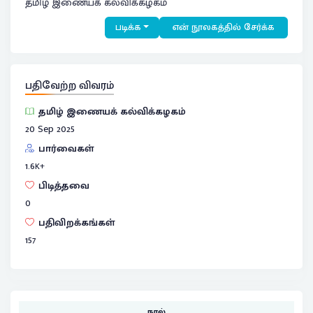
தமிழ் இணையக் கல்விக்கழகம்
படிக்க
என் நூலகத்தில் சேர்க்க
பதிவேற்ற விவரம்
தமிழ் இணையக் கல்விக்கழகம்
20 Sep 2025
பார்வைகள்
1.6
K+
பிடித்தவை
0
பதிவிறக்கங்கள்
157
நூல்