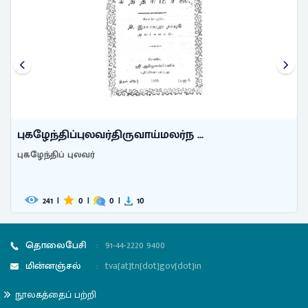
புகழேந்திப்புலவர்திருவாய்மலர்ந ...
புகழேந்திப் புலவர்
241
|
0
|
0
|
10
தொலைபேசி
:
91-44-2220 9400
மின்னஞ்சல்
:
tva[at]tn[dot]gov[dot]in
நூலகத்தைப் பற்றி