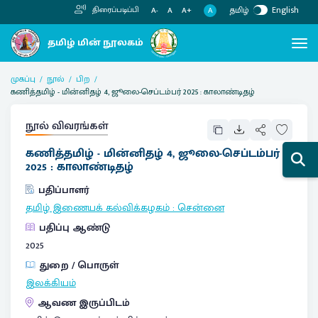
தமிழ்
English
திரைப்படிப்பி
A
A-
A
A+
முகப்பு
நூல்
பிற
கணித்தமிழ் - மின்னிதழ் 4, ஜூலை-செப்டம்பர் 2025 : காலாண்டிதழ்
நூல் விவரங்கள்
கணித்தமிழ் - மின்னிதழ் 4, ஜூலை-செப்டம்பர்
2025 : காலாண்டிதழ்
பதிப்பாளர்
தமிழ் இணையக் கல்விக்கழகம்
:
சென்னை
பதிப்பு ஆண்டு
2025
துறை / பொருள்
இலக்கியம்
ஆவண இருப்பிடம்