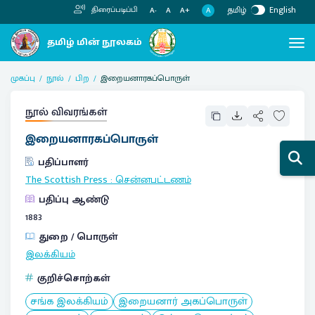
தமிழ்
English
திரைப்படிப்பி
A
A-
A
A+
முகப்பு
நூல்
பிற
இறையனாரகப்பொருள்
நூல் விவரங்கள்
இறையனாரகப்பொருள்
பதிப்பாளர்
The Scottish Press
:
சென்னபட்டணம்
பதிப்பு ஆண்டு
1883
துறை / பொருள்
இலக்கியம்
குறிச்சொற்கள்
சங்க இலக்கியம்
இறையனார் அகப்பொருள்