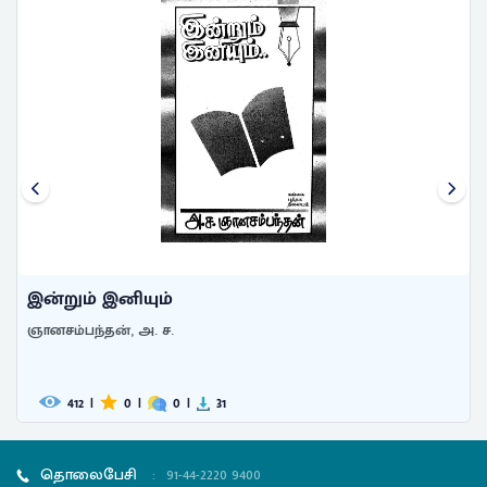
இன்றும் இனியும்
ஞானசம்பந்தன், அ. ச.
412
|
0
|
0
|
31
தொலைபேசி
:
91-44-2220 9400