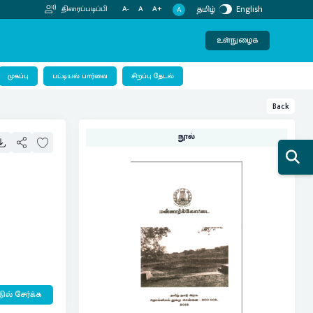
தமிழ்
English
திரைப்படிப்பி
A-
A
A+
A
உள்நுழைக
பட்டியல் பார்வை
முகப்பு
சிறப்பு தேடல்
Back
நூல்
ில் சேர்க்க