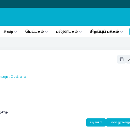
சுவடி
பெட்டகம்
பல்லூடகம்
சிறப்புப் பக்கம்
துறை
:
சென்னை
துறை
படிக்க
என் நூலகத்த