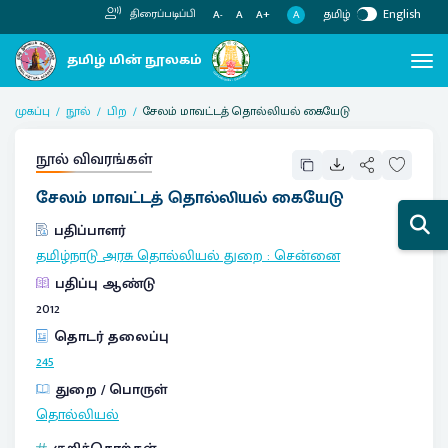
தமிழ்
English
திரைப்படிப்பி
A
A-
A
A+
முகப்பு
நூல்
பிற
சேலம் மாவட்டத் தொல்லியல் கையேடு
நூல் விவரங்கள்
சேலம் மாவட்டத் தொல்லியல் கையேடு
பதிப்பாளர்
தமிழ்நாடு அரசு தொல்லியல் துறை
:
சென்னை
பதிப்பு ஆண்டு
2012
தொடர் தலைப்பு
245
துறை / பொருள்
தொல்லியல்