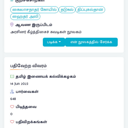
குறிச்சொற்கள்
கைலாசநாதர் கோயில்
நடுகல்
திப்புசுல்தான்
ஹைதர் அலி
ஆவண இருப்பிடம்
அரசினர் கீழ்த்திசைச் சுவடிகள் நூலகம்
படிக்க
என் நூலகத்தில் சேர்க்க
பதிவேற்ற விவரம்
தமிழ் இணையக் கல்விக்கழகம்
14 Jun 2023
பார்வைகள்
648
பிடித்தவை
0
பதிவிறக்கங்கள்