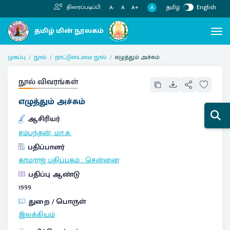
தமிழ்
English
திரைப்படிப்பி
A
A-
A
A+
முகப்பு
நூல்
நாட்டுடைமை நூல்
எழுத்தும் அச்சும்
நூல் விவரங்கள்
எழுத்தும் அச்சும்
ஆசிரியர்
சம்பந்தன், மா.சு.
பதிப்பாளர்
காமராஜ் பதிப்பகம்
:
சென்னை
பதிப்பு ஆண்டு
1999
துறை / பொருள்
இலக்கியம்