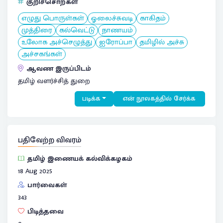
குறிச்சொற்கள்
எழுது பொருள்கள்
ஓலைச்சுவடி
காகிதம்
முத்திரை
கல்வெட்டு
நாணயம்
உலோக அச்செழுத்து
ஐரோப்பா
தமிழில் அச்சு
அச்சகங்கள்
ஆவண இருப்பிடம்
தமிழ் வளர்ச்சித் துறை
படிக்க
என் நூலகத்தில் சேர்க்க
பதிவேற்ற விவரம்
தமிழ் இணையக் கல்விக்கழகம்
18 Aug 2025
பார்வைகள்
343
பிடித்தவை